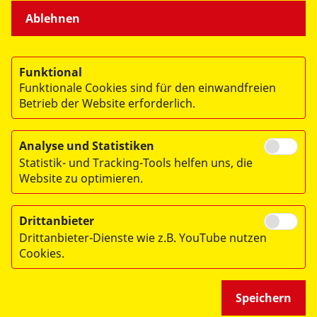
Ablehnen
Funktional
Funktionale Cookies sind für den einwandfreien
Betrieb der Website erforderlich.
Analyse und Statistiken
© 2026 ASB-Schulen Bayern gGmbH
Statistik- und Tracking-Tools helfen uns, die
Impressum
Website zu optimieren.
Datenschutz
Drittanbieter
AGB
Drittanbieter-Dienste wie z.B. YouTube nutzen
Widerrufsbelehrung
Cookies.
Barrierefreiheitserklärung
Speichern