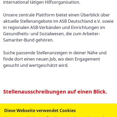
international tätigen Hilfsorganisation.
Unsere zentrale Plattform bietet einen Überblick über
aktuelle Stellenangebote im ASB Deutschland e.V. sowie
in regionalen ASB-Verbänden und Einrichtungen im
Gesundheits- und Sozialwesen, die zum Arbeiter-
Samariter-Bund gehören.
Suche passende Stellenanzeigen in deiner Nähe und
finde dort einen neuen Job, wo dein Engagement
gesucht und wertgeschätzt wird.
Stellenausschreibungen auf einen Blick.
Unsere Jobangebote sind so vielfältig wie der ASB.
Diese Webseite verwendet Cookies
Gesucht werden z.B.: Pflegefachkräfte für die