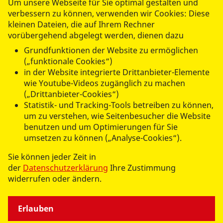
stationäre, teilstationäre und ambulante Pflege,
Um unsere Webseite für Sie optimal gestalten und
Rettungssanitäter und Notfallsanitäter zudem Erzieher,
verbessern zu können, verwenden wir Cookies: Diese
kleinen Dateien, die auf Ihrem Rechner
Sozialpädagogen und Sozialarbeiter, Mitarbeitende in
vorübergehend abgelegt werden, dienen dazu
Einrichtungen für Menschen mit Behinderung und im
Integrationsbereich sowie Mitarbeitende in der
Grundfunktionen der Website zu ermöglichen
Verwaltung. Neben Voll- und Teilzeitstellenangeboten
(„funktionale Cookies“)
in der Website integrierte Drittanbieter-Elemente
findest du hier auch andere sinnvolle Jobs, wie
wie Youtube-Videos zugänglich zu machen
beispielsweise Fahrdienste sowie Ausschreibungen
(„Drittanbieter-Cookies“)
zum Freiwilligen Sozialen Jahr (FSJ) und zum
Statistik- und Tracking-Tools betreiben zu können,
Bundesfreiwilligendienst (BFD).
um zu verstehen, wie Seitenbesucher die Website
benutzen und um Optimierungen für Sie
umsetzen zu können („Analyse-Cookies“).
Sie können jeder Zeit in
Bewirb dich noch heute und werde Teil
der
Datenschutzerklärung
Ihre Zustimmung
einer bewegenden Gemeinschaft.
widerrufen oder ändern.
>
Hier gehts zum ASB Jobportal
Erlauben