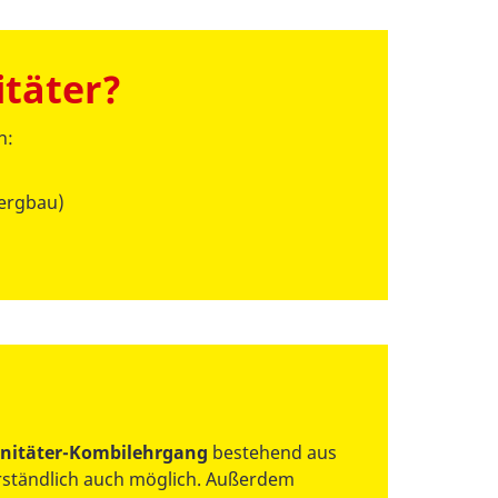
täter?
h:
Bergbau)
anitäter-Kombilehrgang
bestehend aus
erständlich auch möglich. Außerdem