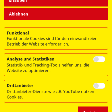
Erlauben
Aus Gründen der besseren Lesbarkeit wird auf unserer
Website auf die gleichzeitige Nennung männlicher,
Ablehnen
weiblicher und diverser Sprachformen verzichtet.
Selbstverständlich beziehen sich alle
Personenbezeichnungen gleichermaßen auf alle
Geschlechter (m/w/d).
Funktional
Funktionale Cookies sind für den einwandfreien
Betrieb der Website erforderlich.
Analyse und Statistiken
© 2026 ASB-Schulen Bayern gGmbH
Statistik- und Tracking-Tools helfen uns, die
Impressum
Website zu optimieren.
Datenschutz
Drittanbieter
AGB
Drittanbieter-Dienste wie z.B. YouTube nutzen
Widerrufsbelehrung
Cookies.
Barrierefreiheitserklärung