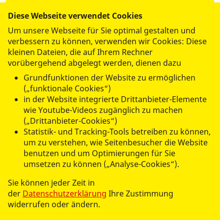
Diese Webseite verwendet Cookies
Um unsere Webseite für Sie optimal gestalten und
ASB-Schulen Bayern gGmbH
verbessern zu können, verwenden wir Cookies: Diese
kleinen Dateien, die auf Ihrem Rechner
Tel.:
09123 9754-0
vorübergehend abgelegt werden, dienen dazu
Fax: 09123 9754-210
information@asb-schulen.de
Grundfunktionen der Website zu ermöglichen
(„funktionale Cookies“)
in der Website integrierte Drittanbieter-Elemente
Eichenhainstraße 30
wie Youtube-Videos zugänglich zu machen
91207 Lauf an der Pegnitz
(„Drittanbieter-Cookies“)
Statistik- und Tracking-Tools betreiben zu können,
um zu verstehen, wie Seitenbesucher die Website
benutzen und um Optimierungen für Sie
umsetzen zu können („Analyse-Cookies“).
Sie können jeder Zeit in
der
Datenschutzerklärung
Ihre Zustimmung
widerrufen oder ändern.