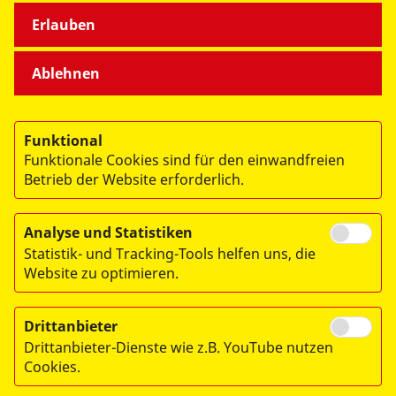
Hinweis zur Lesbarkeit:
Erlauben
Aus Gründen der besseren Lesbarkeit wird auf unserer
Website auf die gleichzeitige Nennung männlicher,
Ablehnen
weiblicher und diverser Sprachformen verzichtet.
Selbstverständlich beziehen sich alle
Personenbezeichnungen gleichermaßen auf alle
Geschlechter (m/w/d).
Funktional
Funktionale Cookies sind für den einwandfreien
Betrieb der Website erforderlich.
Analyse und Statistiken
© 2026 ASB-Schulen Bayern gGmbH
Statistik- und Tracking-Tools helfen uns, die
Impressum
Website zu optimieren.
Datenschutz
Drittanbieter
AGB
Drittanbieter-Dienste wie z.B. YouTube nutzen
Widerrufsbelehrung
Cookies.
Barrierefreiheitserklärung