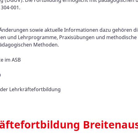
ng (DGUV). Die Fortbildung ermöglicht mit pädagogischen u
304-001.
 Änderungen sowie aktuelle Informationen dazu gehören 
ien und Lehrprogramme, Praxisübungen und methodische 
pädagogischen Methoden.
e im ASB
h
h
der Lehrkräftefortbildung
räftefortbildung Breitenau