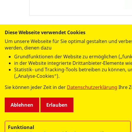
Hinweis zur Lesbarkeit:
Diese Webseite verwendet Cookies
Aus Gründen der besseren Lesbarkeit wird auf
Um unsere Webseite für Sie optimal gestalten und verbe
gleichzeitige Nennung männlicher, weibliche
werden, dienen dazu
verzichtet. Selbstverständlich beziehen sich
Grundfunktionen der Website zu ermöglichen („funk
gleichermaßen auf alle Geschlechter (m/w/d).
in der Website integrierte Drittanbieter-Elemente w
Statistik- und Tracking-Tools betreiben zu können,
(„Analyse-Cookies“).
Sie können jeder Zeit in der
Datenschutzerklärung
Ihre 
Ablehnen
Erlauben
Funktional